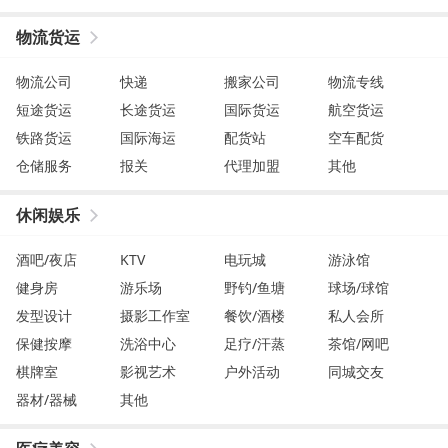
物流货运
物流公司
快递
搬家公司
物流专线
短途货运
长途货运
国际货运
航空货运
铁路货运
国际海运
配货站
空车配货
仓储服务
报关
代理加盟
其他
休闲娱乐
酒吧/夜店
KTV
电玩城
游泳馆
健身房
游乐场
野钓/鱼塘
球场/球馆
发型设计
摄影工作室
餐饮/酒楼
私人会所
保健按摩
洗浴中心
足疗/汗蒸
茶馆/网吧
棋牌室
影视艺术
户外活动
同城交友
器材/器械
其他