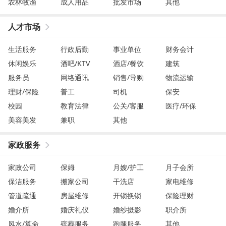
农林牧渔
成人用品
批发市场
其他
人才市场
生活服务
行政后勤
事业单位
财务会计
休闲娱乐
酒吧/KTV
酒店/餐饮
建筑
服务员
网络通讯
销售/导购
物流运输
理财/保险
普工
司机
保安
校园
教育法律
公关/客服
医疗/环保
美容美发
兼职
其他
家政服务
家政公司
保姆
月嫂/护工
月子会所
保洁服务
搬家公司
干洗店
家电维修
管道疏通
房屋维修
开锁换锁
保险理财
婚介所
婚庆礼仪
婚纱摄影
职介所
风水/算命
殡葬服务
跑腿服务
其他